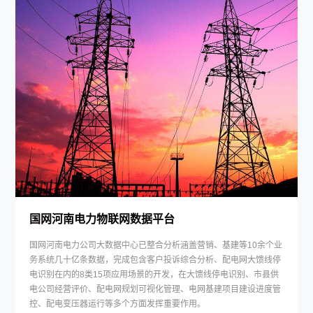
国网河南电力物联网数据平台
国网河南电力公司大数据中心已整合分析涵盖营销、基建等10余个业
务系统几十亿条数据，完成包含客户投诉综合分析、配电网大馈线停
电识别在内的8类15项应用场景的开发，在大馈线停电识别、市县供
电公司经营评价、配电网规划可视化管理、电网基建项目建设进度管
控、配电变压器运行等多个方面发挥重要作用。